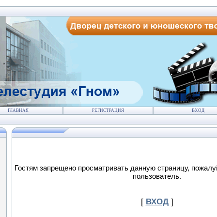
ГЛАВНАЯ
РЕГИСТРАЦИЯ
ВХОД
Гостям запрещено просматривать данную страницу, пожалуй
пользователь.
[
ВХОД
]