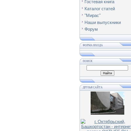
Гостевая книга
Каталог статей
"Мирас"
Наши выпускники
Форум
ФОРМА ВХОДА
ПОИСК
ДРУЗЬЯ САЙТА