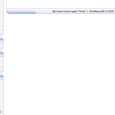
Детская телестудия "Гном" г. Октябрьский © 2026