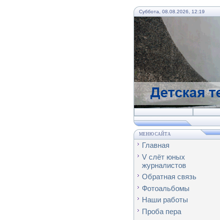
Суббота, 08.08.2026, 12:19
МЕНЮ САЙТА
Главная
V слёт юных
журналистов
Обратная связь
Фотоальбомы
Наши работы
Проба пера